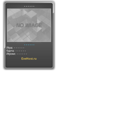
- - - - - -
- - - - - -
Игра: - - - - - -
Карта: - - - - - -
Игроки: - - - - - -
EveHost.ru