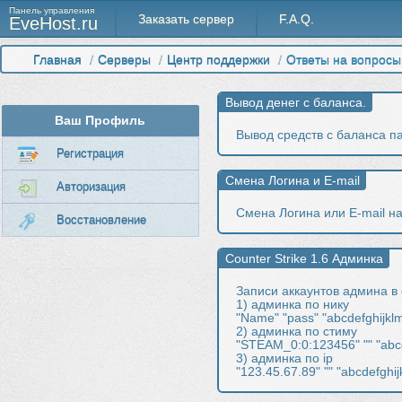
Панель управления
Заказать сервер
F.A.Q.
EveHost.ru
Главная
/
Cерверы
/
Центр поддержки
/
Ответы на вопросы
Ваш Профиль
Вывод средств с баланса п
Регистрация
Авторизация
Смена Логина или E-mail на
Восстановление
Записи аккаунтов админа в 
1) админка по нику
"Name" "pass" "abcdefghijkl
2) админка по стиму
"STEAM_0:0:123456" "" "abcd
3) админка по ip
"123.45.67.89" "" "abcdefghi